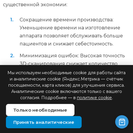
существенной экономии:
Сокращение времени производства:
Уменьшение времени на изготовление
аппарата позволяет обслуживать больше
пациентов и снижает себестоимость.
Минимизация ошибок: Высокая точность
3D-сканирования снижает количество
корректировок и переделок, экономя
Мы используем необходимые cookie для работы сайта
и аналитические cookie (Яндекс.Метрика — счётчик
материалы и время специалистов.
посещаемости, карта кликов) для улучшения сервиса.
Оптимизация использования материалов:
Аналитические cookie включаются только с вашего
согласия. Подробнее — в
политике cookie
.
Компьютерное моделирование позволяет
максимально эффективно использовать
Только необходимые
материалы, минимизируя отходы.
Принять аналитические
Удаленное проектирование: Возможность