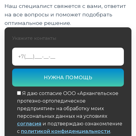
Наш специалист свяжется с вами, ответит
Процесс изготовления корректирующего
аппарата с использованием 3D-
на все вопросы и поможет подобрать
сканирования
оптимальное решение.
Материалы, используемые в производстве
Укажите контакты
корректирующих аппаратов
Применение корректирующих аппаратов в
различных областях медицины
Инновации и перспективы развития
Особенности применения корректирующих
аппаратов в педиатрии
Я даю согласие ООО «Архангельское
протезно-ортопедическое
Экономическая эффективность
предприятие» на обработку моих
использования 3D-сканирования
персональных данных на условиях
согласия
и подтверждаю ознакомление
Обучение пациентов использованию
с
политикой конфиденциальности
.
корректирующих аппаратов