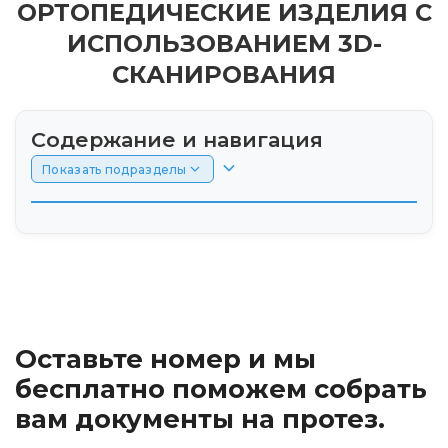
ОРТОПЕДИЧЕСКИЕ ИЗДЕЛИЯ С
ИСПОЛЬЗОВАНИЕМ 3D-
СКАНИРОВАНИЯ
Содержание и навигация
Показать подразделы
Что такое аппараты для коррекции?
3D-сканирование: основа современного
подхода
Оставьте номер и мы
Преимущества использования 3D-
сканирования
бесплатно поможем собрать
вам документы на протез.
Виды корректирующих аппаратов