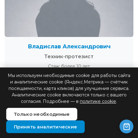
Владислав Александрович
Техник-протезист
Стаж: более 10 лет
Мы используем необходимые cookie для работы сайта
и аналитические cookie (Яндекс.Метрика — счётчик
посещаемости, карта кликов) для улучшения сервиса.
Аналитические cookie включаются только с вашего
согласия. Подробнее — в
политике cookie
.
Только необходимые
Наши преимущества
Принять аналитические
Все услуги протезирования в РФ для людей с