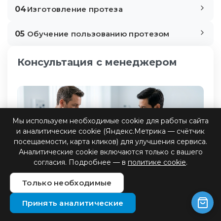
04
Изготовление протеза
05
Обучение пользованию протезом
Консультация с менеджером
Мы используем необходимые cookie для работы сайта
и аналитические cookie (Яндекс.Метрика — счётчик
посещаемости, карта кликов) для улучшения сервиса.
Аналитические cookie включаются только с вашего
согласия. Подробнее — в
политике cookie
.
Только необходимые
Принять аналитические
Обращаясь в наш центр, вы получаете полную