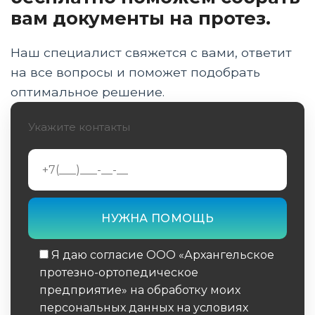
до получения изделия
вам документы на протез.
Оформление ИПРА и прохождение ВВК для
получения протеза
Наш специалист свяжется с вами, ответит
на все вопросы и поможет подобрать
Электронный сертификат ТСР для
оптимальное решение.
ветеранов СВО: инструкция
Укажите контакты
Бионические и модульные протезы: что
положено военным
Этапы изготовления и установка протеза в
центре Prop29
Реабилитация, школа ходьбы и социальная
адаптация
Я даю согласие ООО «Архангельское
Частые вопросы: ремонт, второй протез и
протезно-ортопедическое
возвращение на службу
предприятие» на обработку моих
персональных данных на условиях
Заключение эксперта: комплексный подход