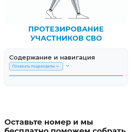
ПРОТЕЗИРОВАНИЕ
УЧАСТНИКОВ СВО
Содержание и навигация
Показать подразделы
Введение: Протезирование участников СВО
в новых реалиях
Кто имеет право на бесплатный протез и
выплаты от государства
Оставьте номер и мы
Пошаговый порядок действий: от госпиталя
бесплатно поможем собрать