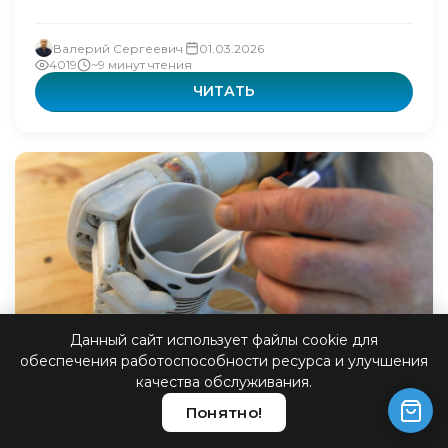
Валерий Сергеевич
01.03.2026
4019
~9 минут чтения
ЧИТАТЬ
Данный сайт использует файлы cookie для
обеспечения работоспособности ресурса и улучшения
Как работает бионика
качества обслуживания.
В мире современной медицины и инженерии
Понятно!
протезирование играет ключевую роль в