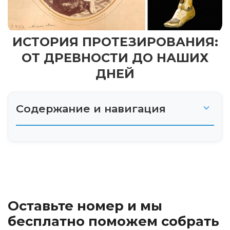
ИСТОРИЯ ПРОТЕЗИРОВАНИЯ:
ОТ ДРЕВНОСТИ ДО НАШИХ
ДНЕЙ
Содержание и навигация
Древний мир: первые шаги протезирования
Средние века: эпоха рыцарей и пиратов
Ренессанс: время инноваций
Оставьте номер и мы
Промышленная революция: массовое
бесплатно поможем собрать
производство