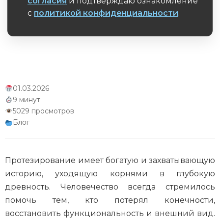
согласия
и подтверждаю ознакомление
протезирования
с
политикой конфиденциальности
.
Обязательное поле
Влияние войн на развитие протезирования
Роль технологических революций в истории
протезирования
Протезирование в космической эре
01.03.2026
9 минут
Протезирование и спорт
5029 просмотров
Блог
Протезирование и робототехника
Протезирование в развивающихся странах
Протезирование имеет богатую и захватывающую
Протезирование и 3D-печать
историю, уходящую корнями в глубокую
древность. Человечество всегда стремилось
Заключение
помочь тем, кто потерял конечности,
восстановить функциональность и внешний вид.