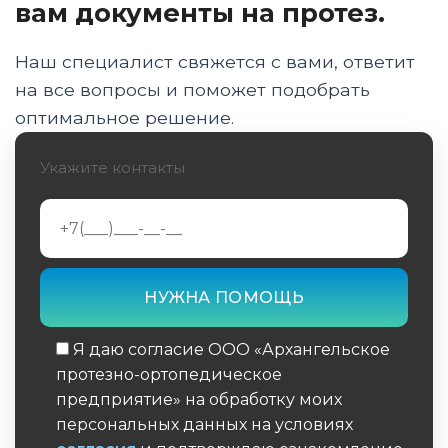
вам документы на протез.
20 век: технологический прорыв
Наш специалист свяжется с вами, ответит
Современная эпоха: бионические
на все вопросы и поможет подобрать
технологии
оптимальное решение.
Будущее протезирования
Укажите контакты
Значимые имена в истории протезирования
Эволюция материалов в протезировании
Протезирование в разных культурах
Протезирование в искусстве и литературе
Я даю согласие ООО «Архангельское
протезно-ортопедическое
Этические вопросы в истории
протезирования
предприятие» на обработку моих
персональных данных на условиях
Экономические аспекты истории