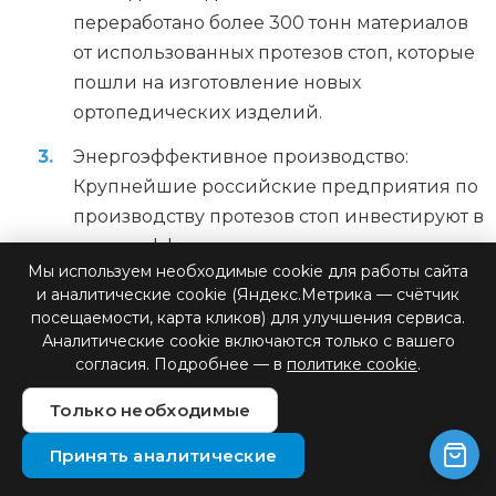
переработано более 300 тонн материалов
от использованных протезов стоп, которые
пошли на изготовление новых
ортопедических изделий.
Энергоэффективное производство:
Крупнейшие российские предприятия по
производству протезов стоп инвестируют в
энергоэффективные технологии.
Мы используем необходимые cookie для работы сайта
Например, один из заводов в Санкт-
и аналитические cookie (Яндекс.Метрика — счётчик
Петербурге на 50% обеспечивается
посещаемости, карта кликов) для улучшения сервиса.
солнечной энергией, что позволило
Аналитические cookie включаются только с вашего
согласия. Подробнее — в
политике cookie
.
снизить выбросы CO2 на 1000 тонн в год.
Цифровое проектирование:
Только необходимые
Использование компьютерного
Принять аналитические
моделирования и 3D-печати позволяет