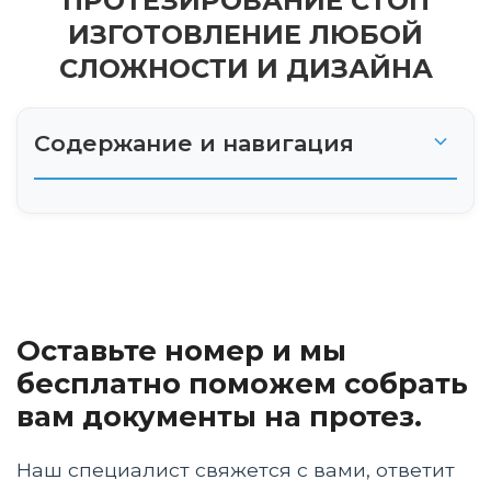
ПРОТЕЗИРОВАНИЕ СТОП
ИЗГОТОВЛЕНИЕ ЛЮБОЙ
СЛОЖНОСТИ И ДИЗАЙНА
Содержание и навигация
Протезирование стоп: восстановление
функциональности и качества жизни
Российский рынок протезирования стоп:
текущее состояние и перспективы
Оставьте номер и мы
История и эволюция протезирования стоп
бесплатно поможем собрать
вам документы на протез.
Виды современных протезов стоп
Наш специалист свяжется с вами, ответит
Процесс протезирования стоп: от