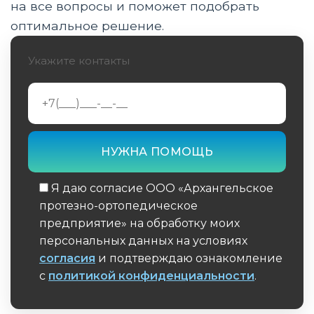
диагностики до реабилитации
на все вопросы и поможет подобрать
оптимальное решение.
Инновации в производстве протезов стоп
Укажите контакты
Обучение и адаптация к жизни с протезом
стопы
Спорт и активный образ жизнис протезом
стопы
Дизайн и эстетика протезов стоп
Перспективы развития протезирования
Я даю согласие ООО «Архангельское
стоп
протезно-ортопедическое
предприятие» на обработку моих
Перспективы развития протезирования
персональных данных на условиях
стоп (продолжение)
согласия
и подтверждаю ознакомление
с
политикой конфиденциальности
.
Экологический аспект производства
протезов стоп
Обязательное поле