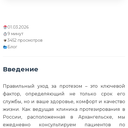
Уход за протезами для пожилых людей
Уход за протезами при различных
01.03.2026
заболеваниях
9 минут
3452 просмотров
Уход за протезами в экстремальных
Блог
условиях
Инновации в уходе за протезами
Введение
Психологические аспекты ухода за
протезом
Правильный уход за протезом – это ключевой
Заключение
фактор, определяющий не только срок его
службы, но и ваше здоровье, комфорт и качество
жизни. Как ведущая клиника протезирования в
России, расположенная в Архангельске, мы
ежедневно консультируем пациентов по