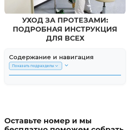
УХОД ЗА ПРОТЕЗАМИ:
ПОДРОБНАЯ ИНСТРУКЦИЯ
ДЛЯ ВСЕХ
Содержание и навигация
Показать подразделы
Введение
Почему правильный уход так важен?
Общие принципы ухода за протезами
Оставьте номер и мы
Уход за различными типами протезов
бесплатно поможем собрать