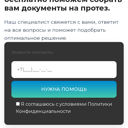
вам документы на протез.
Протезы голени и бедра
Наш специалист свяжется с вами, ответит
Протезы стопы
на все вопросы и поможет подобрать
Механические протезы
оптимальное решение.
Миоэлектрические протезы
Укажите контакты
Уход за культей
Особенности ухода в различных условиях
Уход за дополнительными аксессуарами
Решение распространенных проблем
Я соглашаюсь с условиями Политики
Конфиденциальности
Когда обращаться к специалисту
Обязательное поле
Уход за протезами у детей