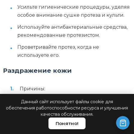
Усильте гигиенические процедуры, уделяя
особое внимание сушке протеза и культи.
Используйте антибактериальные средства,
рекомендованные протезистом.
Проветривайте протез, когда не
используете его.
Раздражение кожи
Причины:
Решения:
Данный сайт использует файлы cookie для
обеспечения работоспособности ресурса и улучшения
качества обслуживания.
Трение или давление протеза.
Понятно!
Аллергическая реакция на материалы.